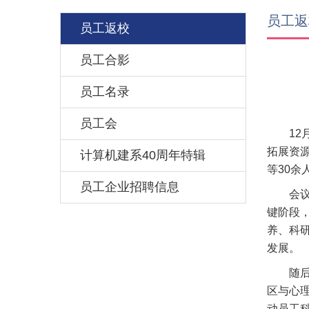
员工返
员工返校
员工合影
员工名录
员工会
12
拓展资
计算机建系40周年特辑
等30
员工企业招聘信息
会
键阶段
养、科
发展。
随
区与心
动员工