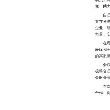
究，助
自
龙在分
企业、
力量，
在
峥嵘和
的高质
会
极整合
会服务
本
合作、