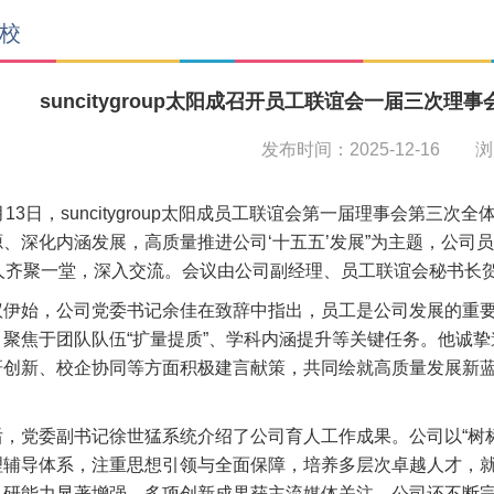
校
​suncitygroup太阳成召开员工联谊会一届三次理
发布时间：2025-12-16 
月13日，suncitygroup太阳成员工联谊会第一届理事会第三
源、深化内涵发展，高质量推进公司‘十五五’发展”为主题，公司
余人齐聚一堂，深入交流。会议由公司副经理、员工联谊会秘书长
议伊始，公司党委书记余佳在致辞中指出，员工是公司发展的重要
，聚焦于团队队伍“扩量提质”、学科内涵提升等关键任务。他诚
研创新、校企协同等方面积极建言献策，共同绘就高质量发展新
后，党委副书记徐世猛系统介绍了公司育人工作成果。公司以“树标
理辅导体系，注重思想引领与全面保障，培养多层次卓越人才，
科研能力显著增强，多项创新成果获主流媒体关注。公司还不断