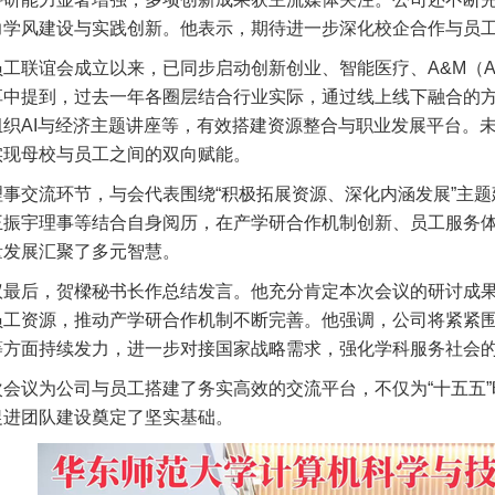
力学风建设与实践创新。他表示，期待进一步深化校企合作与员
员工联谊会成立以来，已同步启动创新创业、智能医疗、A&M（A
享中提到，过去一年各圈层结合行业实际，通过线上线下融合的
组织AI与经济主题讲座等，有效搭建资源整合与职业发展平台。
实现母校与员工之间的双向赋能。
理事交流环节，与会代表围绕“积极拓展资源、深化内涵发展”主
王振宇理事等结合自身阅历，在产学研合作机制创新、员工服务体
量发展汇聚了多元智慧。
议最后，贺樑秘书长作总结发言。他充分肯定本次会议的研讨成
员工资源，推动产学研合作机制不断完善。他强调，公司将紧紧围
等方面持续发力，进一步对接国家战略需求，强化学科服务社会
次会议为公司与员工搭建了务实高效的交流平台，不仅为“十五五
促进团队建设奠定了坚实基础。