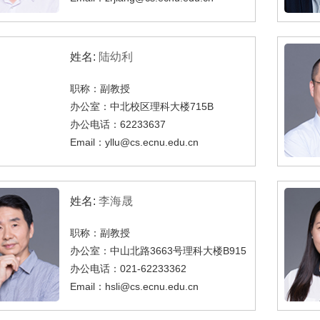
姓名:
陆幼利
职称：副教授
办公室：中北校区理科大楼715B
办公电话：62233637
Email：yllu@cs.ecnu.edu.cn
姓名:
李海晟
职称：副教授
办公室：中山北路3663号理科大楼B915
办公电话：021-62233362
Email：hsli@cs.ecnu.edu.cn