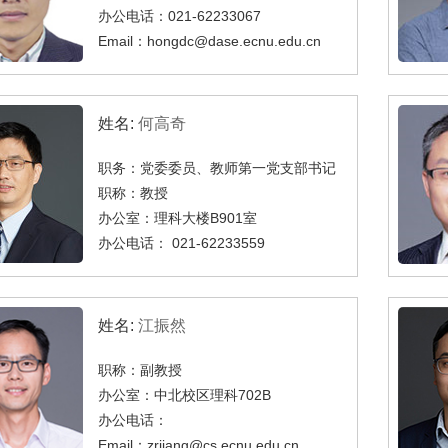
办公电话：021-62233067
Email：hongdc@dase.ecnu.edu.cn
姓名:
何高奇
职务：党委委员、教师第一党支部书记
职称：教授
办公室：理科大楼B901室
办公电话： 021-62233559
姓名:
江振然
职称：副教授
办公室：中北校区理科702B
办公电话：
Email：zrjiang@cs.ecnu.edu.cn