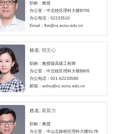
职称：教授
办公室：中北校区理科大楼B705
办公电话：62233510
Email：lhe@cs.ecnu.edu.cn
姓名:
胡文心
职称：教授级高级工程师
办公室：中北校区理科大楼B805
办公电话：021-62233580
邮箱：wxhu@cc.ecnu.edu.cn
姓名:
黄新力
职称：教授
办公室：中山北路校区理科大楼917B