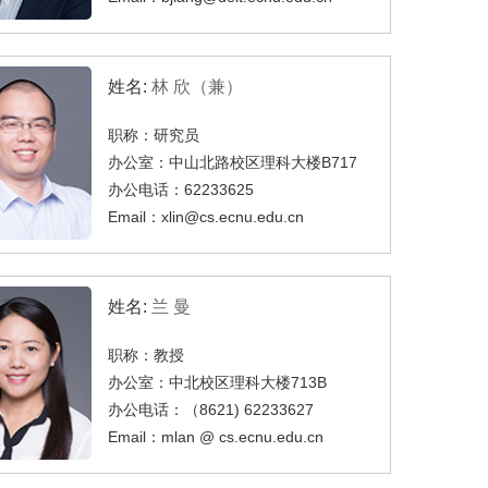
姓名:
林 欣（兼）
职称：研究员
办公室：中山北路校区理科大楼B717
办公电话：62233625
Email：xlin@cs.ecnu.edu.cn
姓名:
兰 曼
职称：教授
办公室：中北校区理科大楼713B
办公电话：（8621) 62233627
Email：mlan @ cs.ecnu.edu.cn