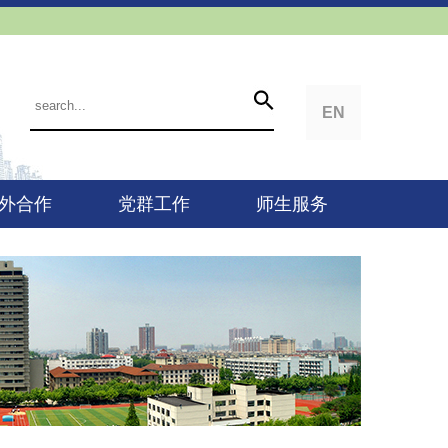
EN
外合作
党群工作
师生服务