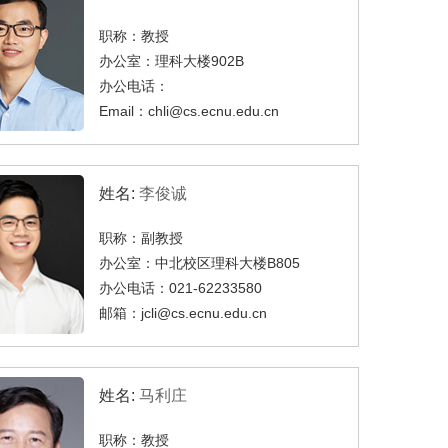
职称：教授
办公室：理科大楼902B
办公电话：
Email：chli@cs.ecnu.edu.cn
姓名:
李俊诚
职称：副教授
办公室：中北校区理科大楼B805
办公电话：021-62233580
邮箱：jcli@cs.ecnu.edu.cn
姓名:
马利庄
职称：教授