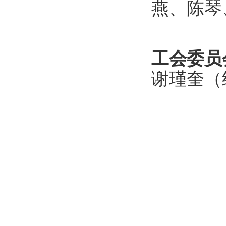
燕、陈琴
工会委员
谢瑾奎（