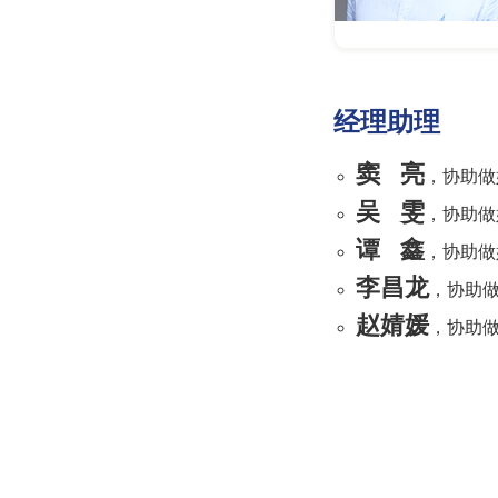
经理助理
窦 亮
，
协助做
吴 雯
，协助做
谭 鑫
，协助做
李昌龙
，协助
赵婧媛
，协助