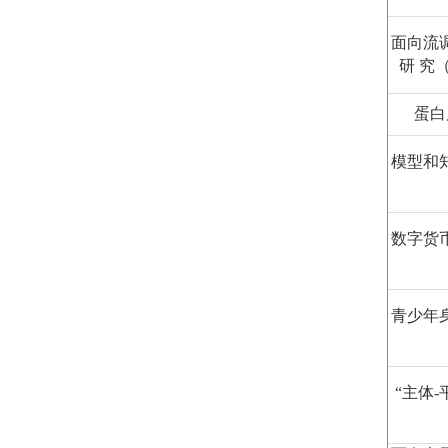
面向流
研 究（
蛋白
模型和
数字货
青少年
“主体