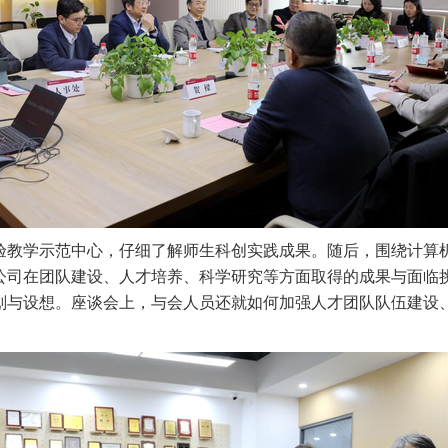
验教学示范中心，仔细了解师生科创实践成果。随后，围绕计算机
公司在团队建设、人才培养、科学研究等方面取得的成果与面临挑
划与设想。座谈会上，与会人员还就如何加强人才团队队伍建设