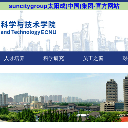
suncitygroup太阳成(中国)集团-官方网站
人才培养
科学研究
员工之窗
对