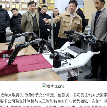
up太阳成近年来取得的成绩给予充分肯定。他强调，公司要主动对接
。他要求公司聚焦计算机与人工智能特色方向与优势领域，实施“一