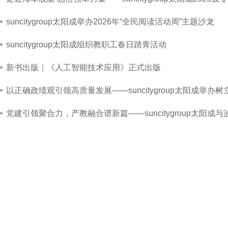
​suncitygroup太阳成举办2026年“全民阅读活动周”主题沙龙
​suncitygroup太阳成组织教职工春日踏青活动
新书出版｜《人工智能技术应用》正式出版
以正确政绩观引领高质量发展——​suncitygroup太阳成
党建引领聚合力，产教融合谱新篇——​suncitygroup太阳