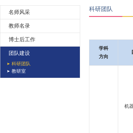
科研团队
名师风采
教师名录
博士后工作
学科
团队建设
方向
科研团队
教研室
机