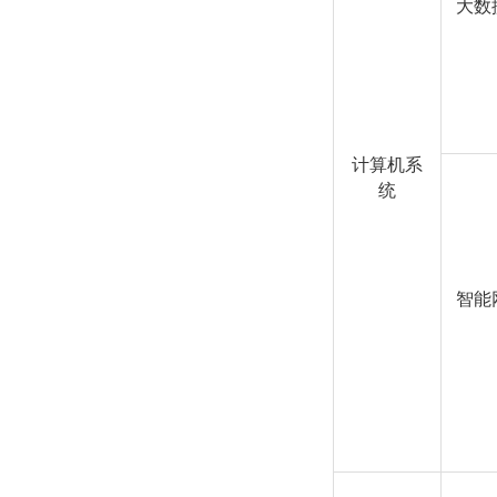
大数
计算机系
统
智能