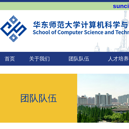
sun
首页
关于我们
团队队伍
人才培养
团队队伍