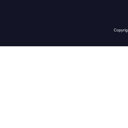
Copyr