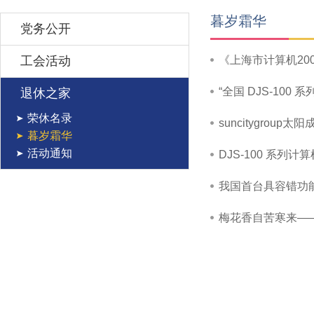
暮岁霜华
党务公开
工会活动
《上海市计算机20
“全国 DJS-10
退休之家
荣休名录
​suncitygro
暮岁霜华
活动通知
DJS-100 系列
我国首台具容错功能
梅花香自苦寒来—