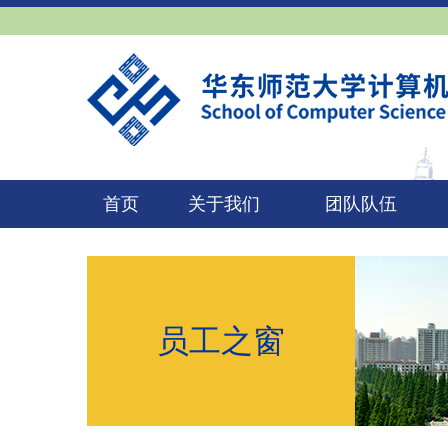
首页
关于我们
团队队伍
员工之窗