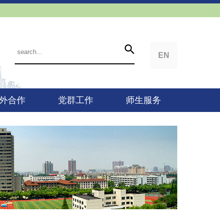
EN
外合作
党群工作
师生服务