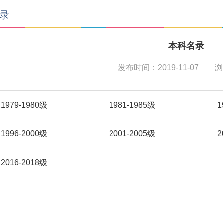
录
本科名录
发布时间：2019-11-07 
1979-1980级
1981-1985级
1
1996-2000级
2001-2005级
2
2016-2018级