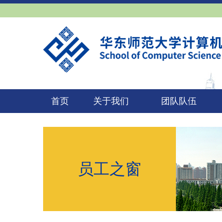
首页
关于我们
团队队伍
员工之窗